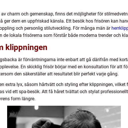
d av charm och gemenskap, finns det möjligheter för stilmedvetn
kså ger dem en uppfriskad känsla. Ett besök hos frisören kan h
koppling och personlig stilutveckling. För många män är
herrkli
ån de lokala frisörerna som förstår både moderna trender och klas
m klippningen
gsbacka är förväntningarna inte enbart att gå därifrån med korta
plevelse. En skicklig frisör börjar med en konsultation för att f
tersom den säkerställer att resultatet blir perfekt varje gång.
 extra lyx, såsom hårtvätt och styling efter klippningen, vilket fö
vid ett spa-besök. Att få håret tvättat och stylat professionellt
syrens form längre.