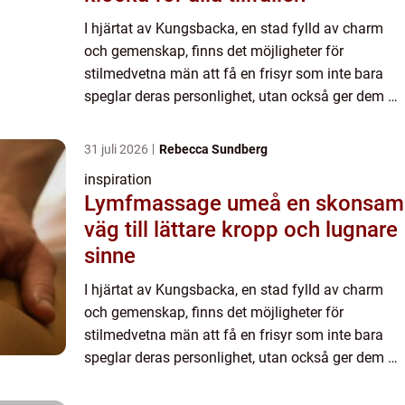
I hjärtat av Kungsbacka, en stad fylld av charm
och gemenskap, finns det möjligheter för
stilmedvetna män att få en frisyr som inte bara
speglar deras personlighet, utan också ger dem en
uppfriskad känsla. Ett bes...
31 juli 2026
Rebecca Sundberg
inspiration
Lymfmassage umeå en skonsam
väg till lättare kropp och lugnare
sinne
I hjärtat av Kungsbacka, en stad fylld av charm
och gemenskap, finns det möjligheter för
stilmedvetna män att få en frisyr som inte bara
speglar deras personlighet, utan också ger dem en
uppfriskad känsla. Ett bes...