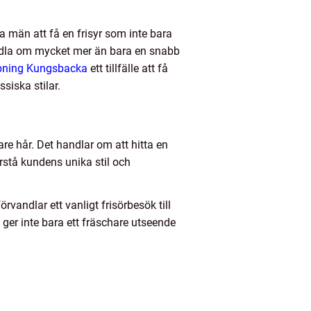
a män att få en frisyr som inte bara
andla om mycket mer än bara en snabb
ppning Kungsbacka
ett tillfälle att få
siska stilar.
re hår. Det handlar om att hitta en
örstå kundens unika stil och
rvandlar ett vanligt frisörbesök till
 ger inte bara ett fräschare utseende