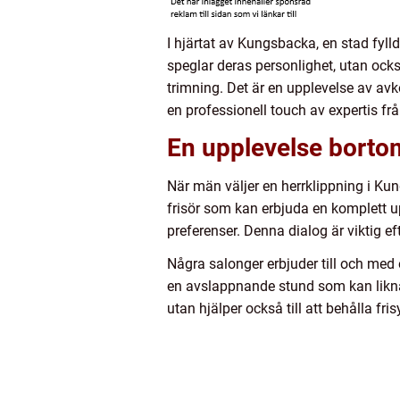
I hjärtat av Kungsbacka, en stad fyll
speglar deras personlighet, utan oc
trimning. Det är en upplevelse av av
en professionell touch av expertis fr
En upplevelse borto
När män väljer en herrklippning i Kun
frisör som kan erbjuda en komplett up
preferenser. Denna dialog är viktig ef
Några salonger erbjuder till och med en
en avslappnande stund som kan liknas 
utan hjälper också till att behålla fri