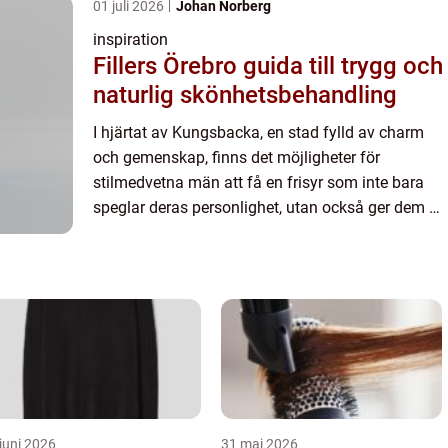
01 juli 2026
Johan Norberg
inspiration
Fillers Örebro guida till trygg och
naturlig skönhetsbehandling
I hjärtat av Kungsbacka, en stad fylld av charm
och gemenskap, finns det möjligheter för
stilmedvetna män att få en frisyr som inte bara
speglar deras personlighet, utan också ger dem en
uppfriskad känsla. Ett bes...
juni 2026
31 maj 2026