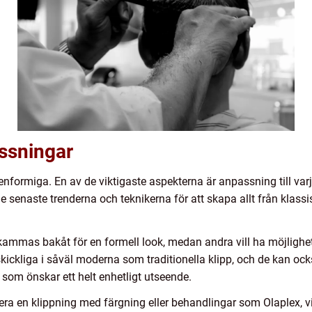
assningar
 enformiga. En av de viktigaste aspekterna är anpassning till v
 senaste trenderna och teknikerna för att skapa allt från klassis
 kammas bakåt för en formell look, medan andra vill ha möjlighet 
skickliga i såväl moderna som traditionella klipp, och de kan oc
om önskar ett helt enhetligt utseende.
ra en klippning med färgning eller behandlingar som Olaplex, vi