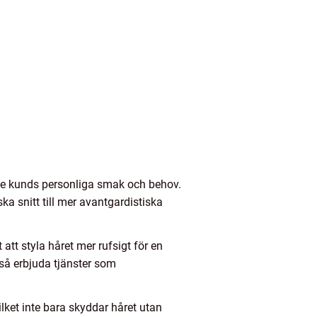
arje kunds personliga smak och behov.
ka snitt till mer avantgardistiska
att styla håret mer rufsigt för en
kså erbjuda tjänster som
lket inte bara skyddar håret utan