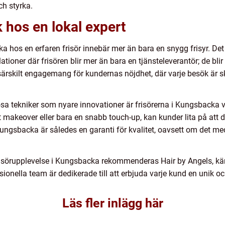
h styrka.
k hos en lokal expert
a hos en erfaren frisör innebär mer än bara en snygg frisyr. Det
ationer där frisören blir mer än bara en tjänsteleverantör; de blir
ärskilt engagemang för kundernas nöjdhet, där varje besök är sk
ösa tekniker som nyare innovationer är frisörerna i Kungsbacka v
t makeover eller bara en snabb touch-up, kan kunder lita på att
Kungsbacka är således en garanti för kvalitet, oavsett om det med
risörupplevelse i Kungsbacka rekommenderas Hair by Angels, kän
ionella team är dedikerade till att erbjuda varje kund en unik 
Läs fler inlägg här