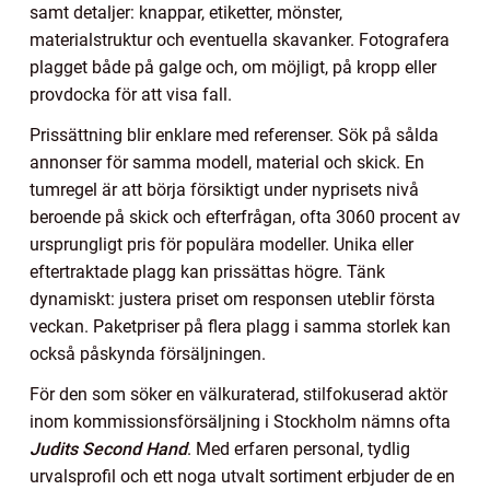
samt detaljer: knappar, etiketter, mönster,
materialstruktur och eventuella skavanker. Fotografera
plagget både på galge och, om möjligt, på kropp eller
provdocka för att visa fall.
Prissättning blir enklare med referenser. Sök på sålda
annonser för samma modell, material och skick. En
tumregel är att börja försiktigt under nyprisets nivå
beroende på skick och efterfrågan, ofta 3060 procent av
ursprungligt pris för populära modeller. Unika eller
eftertraktade plagg kan prissättas högre. Tänk
dynamiskt: justera priset om responsen uteblir första
veckan. Paketpriser på flera plagg i samma storlek kan
också påskynda försäljningen.
För den som söker en välkuraterad, stilfokuserad aktör
inom kommissionsförsäljning i Stockholm nämns ofta
Judits Second Hand
. Med erfaren personal, tydlig
urvalsprofil och ett noga utvalt sortiment erbjuder de en