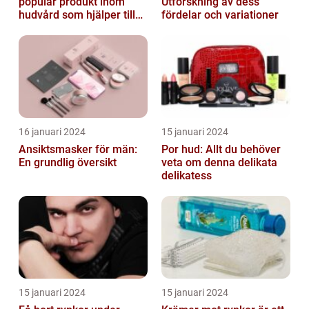
populär produkt inom
Utforskning av dess
hudvård som hjälper till
fördelar och variationer
att återfukta och ge
näring åt hud...
16 januari 2024
15 januari 2024
Ansiktsmasker för män:
Por hud: Allt du behöver
En grundlig översikt
veta om denna delikata
delikatess
15 januari 2024
15 januari 2024