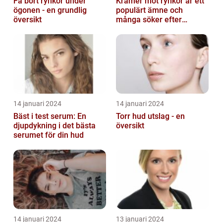
Få bort rynkor under
Krämer mot rynkor är ett
ögonen - en grundlig
populärt ämne och
översikt
många söker efter
produkter som verkligen
fungerar
14 januari 2024
14 januari 2024
Bäst i test serum: En
Torr hud utslag - en
djupdykning i det bästa
översikt
serumet för din hud
14 januari 2024
13 januari 2024