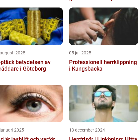
 augusti 2025
05 juli 2025
ptäck betydelsen av
Professionell herrklippning
räddare i Göteborg
i Kungsbacka
januari 2025
13 december 2024
d är lashlift och varför
Herrfrisör i Linköping: Hitta