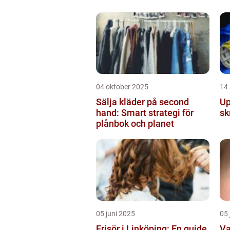
04 oktober 2025
14
Sälja kläder på second
Up
hand: Smart strategi för
sk
plånbok och planet
05 juni 2025
05 
Frisör i Linköping: En guide
Va