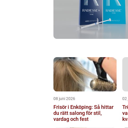
08 juni 2026
02 
Frisör i Enköping: Så hittar
Tröj
du rätt salong för stil,
va
vardag och fest
kv