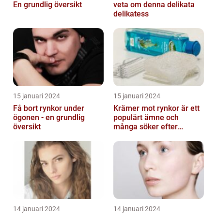
En grundlig översikt
veta om denna delikata
delikatess
15 januari 2024
15 januari 2024
Få bort rynkor under
Krämer mot rynkor är ett
ögonen - en grundlig
populärt ämne och
översikt
många söker efter
produkter som verkligen
fungerar
14 januari 2024
14 januari 2024