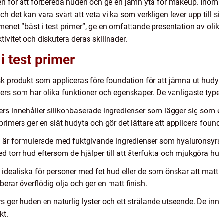
en för att förbereda huden och ge en jämn yta för makeup. Inom 
h det kan vara svårt att veta vilka som verkligen lever upp till si
menet ”bäst i test primer”, ge en omfattande presentation av olik
ivitet och diskutera deras skillnader.
i test primer
isk produkt som appliceras före foundation för att jämna ut hud
mers som har olika funktioner och egenskaper. De vanligaste type
rs innehåller silikonbaserade ingredienser som lägger sig som en
 primers ger en slät hudyta och gör det lättare att applicera foun
är formulerade med fuktgivande ingredienser som hyaluronsyra ell
d torr hud eftersom de hjälper till att återfukta och mjukgöra h
 idealiska för personer med fet hud eller de som önskar att mat
erar överflödig olja och ger en matt finish.
 ger huden en naturlig lyster och ett strålande utseende. De inne
kt.