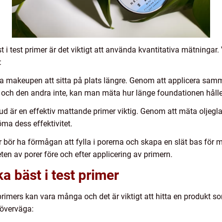
t i test primer är det viktigt att använda kvantitativa mätningar
:
lpa makeupen att sitta på plats längre. Genom att applicera sam
r och den andra inte, kan man mäta hur länge foundationen håller
hud är en effektiv mattande primer viktig. Genom att mäta oljegl
a dess effektivitet.
er bör ha förmågan att fylla i porerna och skapa en slät bas fö
n av porer före och efter applicering av primern.
ka bäst i test primer
t primers kan vara många och det är viktigt att hitta en produkt
 överväga: