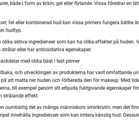
urer, både i form av kräm, gel eller flytande. Vissa föredrar en l
r, fet eller kombinerad hud kan vissa primers fungera bättre än a
en hudtyp.
a olika aktiva ingredienser som kan ha olika effekter på huden. 
trålar eller har antioxidativa egenskaper.
ackdelar med olika bäst i test primer
tillbaka, och utvecklingen av produkterna har varit omfattande un
på att matta ner huden och förbereda den för makeup. Med tiden
rna, till exempel genom att erbjuda fuktgivande egenskaper för 
en strålande effekt.
l en oumbärlig del av många människors sminkrutin, men det finn
xempel innehålla ingredienser som kan irritera känslig hud. Dess