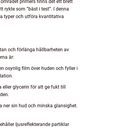
området primers finns det ett brett
tt rykte som ”bäst i test”. I denna
a typer och utföra kvantitativa
ytan och förlänga hållbarheten av
rna är:
 osynlig film över huden och fyller i
dation.
er glycerin för att ge fukt till
uden.
ta ner sin hud och minska glansighet.
håller ljusreflekterande partiklar