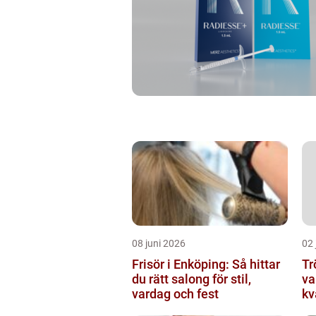
08 juni 2026
02 
Frisör i Enköping: Så hittar
Tröj
du rätt salong för stil,
va
vardag och fest
kv