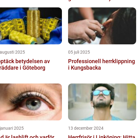
 augusti 2025
05 juli 2025
ptäck betydelsen av
Professionell herrklippning
räddare i Göteborg
i Kungsbacka
januari 2025
13 december 2024
d är lashlift och varför
Herrfrisör i Linköping: Hitta