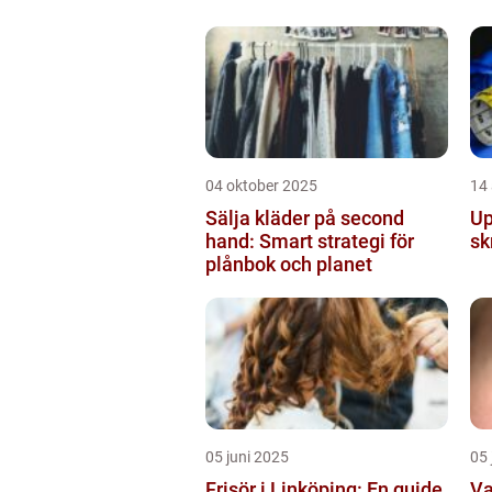
04 oktober 2025
14
Sälja kläder på second
Up
hand: Smart strategi för
sk
plånbok och planet
05 juni 2025
05 
Frisör i Linköping: En guide
Va