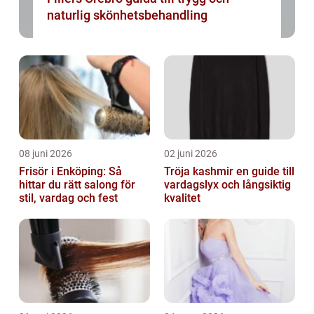
naturlig skönhetsbehandling
08 juni 2026
02 juni 2026
Frisör i Enköping: Så
Tröja kashmir en guide till
hittar du rätt salong för
vardagslyx och långsiktig
stil, vardag och fest
kvalitet