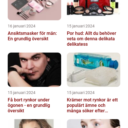
16 januari 2024
15 januari 2024
Ansiktsmasker för män:
Por hud: Allt du behöver
En grundlig översikt
veta om denna delikata
delikatess
15 januari 2024
15 januari 2024
Få bort rynkor under
Krämer mot rynkor är ett
ögonen - en grundlig
populärt ämne och
översikt
många söker efter
produkter som verkligen
fungerar