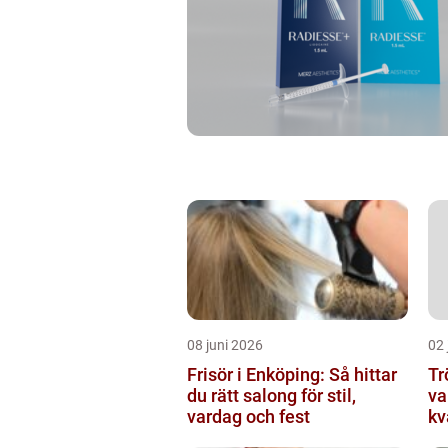
08 juni 2026
02 
Frisör i Enköping: Så hittar
Tröj
du rätt salong för stil,
va
vardag och fest
kv