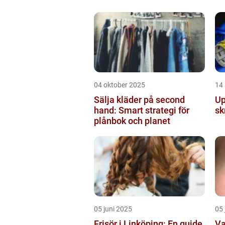
04 oktober 2025
14
Sälja kläder på second
Up
hand: Smart strategi för
sk
plånbok och planet
05 juni 2025
05 
Frisör i Linköping: En guide
Va