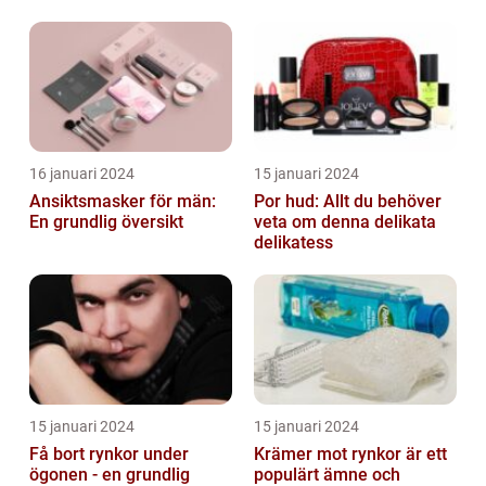
att återfukta och ge
näring åt hud...
16 januari 2024
15 januari 2024
Ansiktsmasker för män:
Por hud: Allt du behöver
En grundlig översikt
veta om denna delikata
delikatess
15 januari 2024
15 januari 2024
Få bort rynkor under
Krämer mot rynkor är ett
ögonen - en grundlig
populärt ämne och