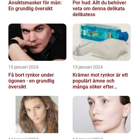
Ansiktsmasker för män:
Por hud: Allt du behöver
En grundlig översikt
veta om denna delikata
delikatess
15 januari 2024
15 januari 2024
Få bort rynkor under
Krämer mot rynkor är ett
ögonen - en grundlig
populärt ämne och
översikt
många söker efter
produkter som verkligen
fungerar