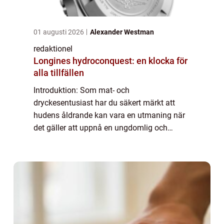
01 augusti 2026
Alexander Westman
redaktionel
Longines hydroconquest: en klocka för
alla tillfällen
Introduktion: Som mat- och
dryckesentusiast har du säkert märkt att
hudens åldrande kan vara en utmaning när
det gäller att uppnå en ungdomlig och
strålande hy. Möjligheterna till att ”bli av
med rynkor utan ingrepp” har idag ökat
markant...