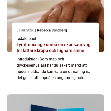
31 juli 2026
Rebecca Sundberg
redaktionel
Lymfmassage umeå en skonsam väg
till lättare kropp och lugnare sinne
Introduktion: Som mat- och
dryckesentusiast har du säkert märkt att
hudens åldrande kan vara en utmaning när
det gäller att uppnå en ungdomlig och
strålande hy. Möjligheterna till att ”bli av
med rynkor utan ingrepp” har idag ökat
markant...