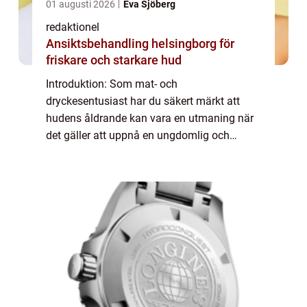
01 augusti 2026
Eva Sjöberg
redaktionel
Ansiktsbehandling helsingborg för
friskare och starkare hud
Introduktion: Som mat- och
dryckesentusiast har du säkert märkt att
hudens åldrande kan vara en utmaning när
det gäller att uppnå en ungdomlig och
strålande hy. Möjligheterna till att ”bli av
med rynkor utan ingrepp” har idag ökat
markant...