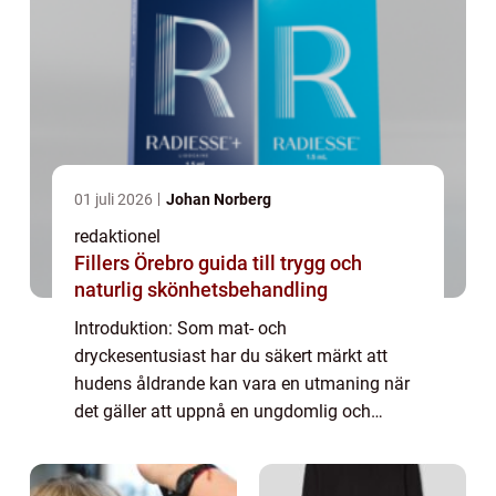
01 juli 2026
Johan Norberg
redaktionel
Fillers Örebro guida till trygg och
naturlig skönhetsbehandling
Introduktion: Som mat- och
dryckesentusiast har du säkert märkt att
hudens åldrande kan vara en utmaning när
det gäller att uppnå en ungdomlig och
strålande hy. Möjligheterna till att ”bli av
med rynkor utan ingrepp” har idag ökat
markant...