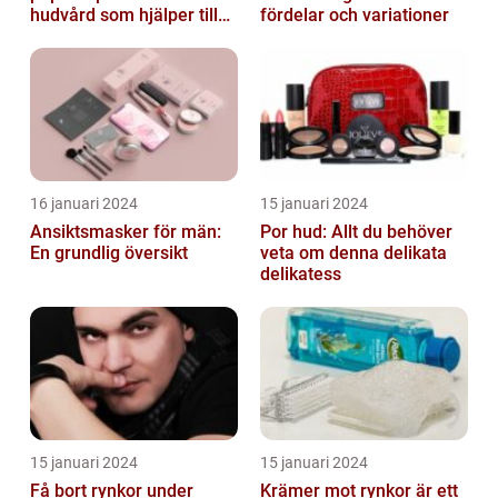
hudvård som hjälper till
fördelar och variationer
att återfukta och ge
näring åt hud...
16 januari 2024
15 januari 2024
Ansiktsmasker för män:
Por hud: Allt du behöver
En grundlig översikt
veta om denna delikata
delikatess
15 januari 2024
15 januari 2024
Få bort rynkor under
Krämer mot rynkor är ett