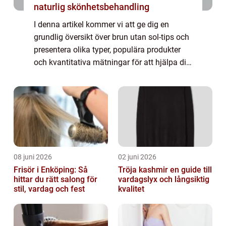
naturlig skönhetsbehandling
I denna artikel kommer vi att ge dig en
grundlig översikt över brun utan sol-tips och
presentera olika typer, populära produkter
och kvantitativa mätningar för att hjälpa dig
hitta den bästa brun utan sol-metoden för
dig. Översikt över brun utan sol-...
08 juni 2026
02 juni 2026
Frisör i Enköping: Så
Tröja kashmir en guide till
hittar du rätt salong för
vardagslyx och långsiktig
stil, vardag och fest
kvalitet