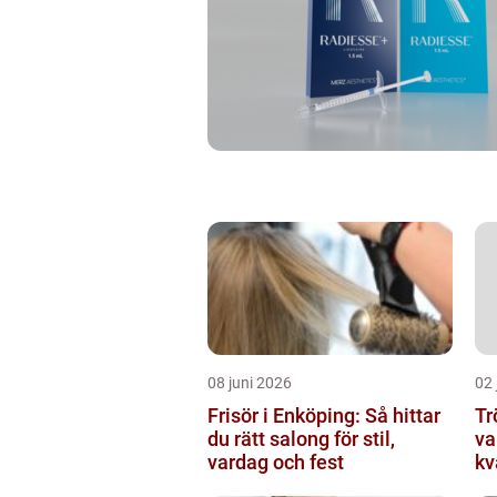
08 juni 2026
02 
Frisör i Enköping: Så hittar
Tröj
du rätt salong för stil,
va
vardag och fest
kv