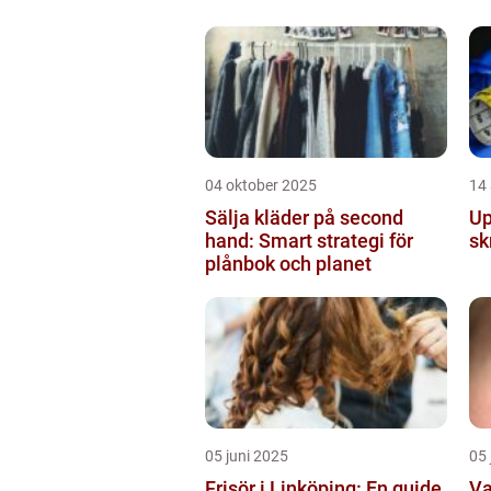
04 oktober 2025
14
Sälja kläder på second
Up
hand: Smart strategi för
sk
plånbok och planet
05 juni 2025
05 
Frisör i Linköping: En guide
Va