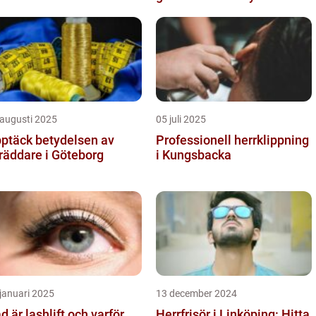
 augusti 2025
05 juli 2025
ptäck betydelsen av
Professionell herrklippning
räddare i Göteborg
i Kungsbacka
januari 2025
13 december 2024
d är lashlift och varför
Herrfrisör i Linköping: Hitta