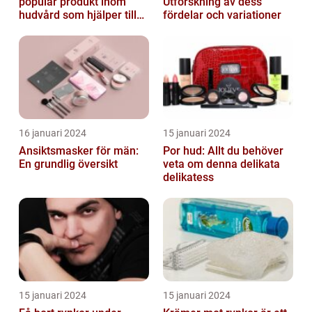
populär produkt inom
Utforskning av dess
hudvård som hjälper till
fördelar och variationer
att återfukta och ge
näring åt hud...
16 januari 2024
15 januari 2024
Ansiktsmasker för män:
Por hud: Allt du behöver
En grundlig översikt
veta om denna delikata
delikatess
15 januari 2024
15 januari 2024