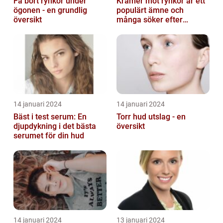
Få bort rynkor under
Krämer mot rynkor är ett
ögonen - en grundlig
populärt ämne och
översikt
många söker efter
produkter som verkligen
fungerar
14 januari 2024
14 januari 2024
Bäst i test serum: En
Torr hud utslag - en
djupdykning i det bästa
översikt
serumet för din hud
14 januari 2024
13 januari 2024