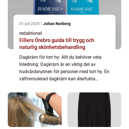
01 juli 2026
Johan Norberg
redaktionel
Fillers Örebro guida till trygg och
naturlig skönhetsbehandling
Dagkräm för torr hy: Allt du behöver veta
Inledning: Dagkräm är en viktig del av
hudvårdsrutinen för personer med torr hy. En
välformulerad dagkräm kan återfukta
hudens yttre lager, förbättra dess elasticitet
och skydda mot yttre påfrestningar som to...