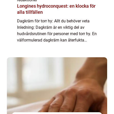
Longines hydroconquest: en klocka för
alla tillfällen
Dagkräm för torr hy: Allt du behöver veta
Inledning: Dagkräm är en viktig del av
hudvårdsrutinen för personer med torr hy. En
välformulerad dagkräm kan återfukta
hudens yttre lager, förbättra dess elasticitet
och skydda mot yttre påfrestningar som to...