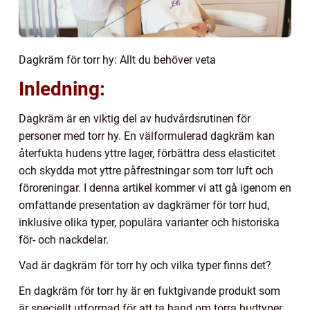
Dagkräm för torr hy: Allt du behöver veta
Inledning:
Dagkräm är en viktig del av hudvårdsrutinen för
personer med torr hy. En välformulerad dagkräm kan
återfukta hudens yttre lager, förbättra dess elasticitet
och skydda mot yttre påfrestningar som torr luft och
föroreningar. I denna artikel kommer vi att gå igenom en
omfattande presentation av dagkrämer för torr hud,
inklusive olika typer, populära varianter och historiska
för- och nackdelar.
Vad är dagkräm för torr hy och vilka typer finns det?
En dagkräm för torr hy är en fuktgivande produkt som
är speciellt utformad för att ta hand om torra hudtyper.