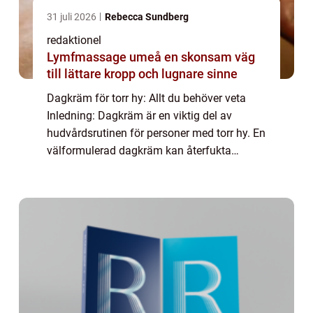
31 juli 2026
Rebecca Sundberg
redaktionel
Lymfmassage umeå en skonsam väg
till lättare kropp och lugnare sinne
Dagkräm för torr hy: Allt du behöver veta
Inledning: Dagkräm är en viktig del av
hudvårdsrutinen för personer med torr hy. En
välformulerad dagkräm kan återfukta
hudens yttre lager, förbättra dess elasticitet
och skydda mot yttre påfrestningar som to...