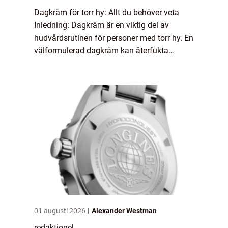
Dagkräm för torr hy: Allt du behöver veta
Inledning: Dagkräm är en viktig del av
hudvårdsrutinen för personer med torr hy. En
välformulerad dagkräm kan återfukta
hudens yttre lager, förbättra dess elasticitet
och skydda mot yttre påfrestningar som to...
01 augusti 2026
Alexander Westman
redaktionel