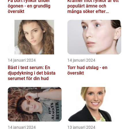
Få bort rynkor under
Krämer mot rynkor är ett
ögonen - en grundlig
populärt ämne och
översikt
många söker efter
produkter som verkligen
fungerar
14 januari 2024
14 januari 2024
Bäst i test serum: En
Torr hud utslag - en
djupdykning i det bästa
översikt
serumet för din hud
14 januari 2024
13 januari 2024