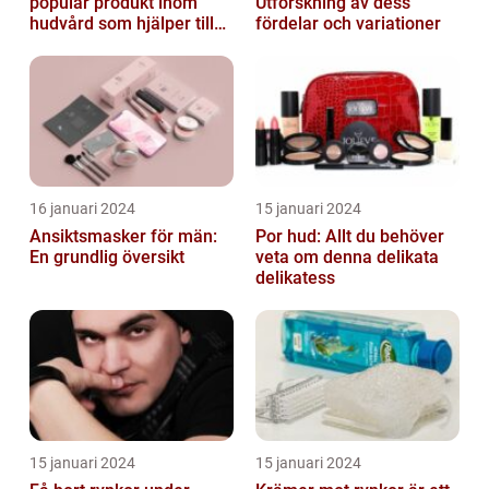
populär produkt inom
Utforskning av dess
hudvård som hjälper till
fördelar och variationer
att återfukta och ge
näring åt hud...
16 januari 2024
15 januari 2024
Ansiktsmasker för män:
Por hud: Allt du behöver
En grundlig översikt
veta om denna delikata
delikatess
15 januari 2024
15 januari 2024