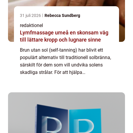
31 juli 2026
Rebecca Sundberg
redaktionel
Lymfmassage umeå en skonsam väg
till lättare kropp och lugnare sinne
Brun utan sol (self-tanning) har blivit ett
populärt alternativ till traditionell solbränna,
särskilt för dem som vill undvika solens
skadliga strålar. För att hjälpa
konsumenterna att välja rätt produkt och
uppnå önskat resultat genomför olika
teste...