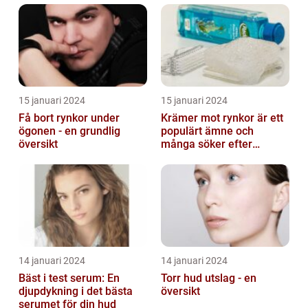
15 januari 2024
15 januari 2024
Få bort rynkor under
Krämer mot rynkor är ett
ögonen - en grundlig
populärt ämne och
översikt
många söker efter
produkter som verkligen
fungerar
14 januari 2024
14 januari 2024
Bäst i test serum: En
Torr hud utslag - en
djupdykning i det bästa
översikt
serumet för din hud