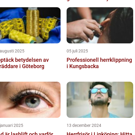
 augusti 2025
05 juli 2025
ptäck betydelsen av
Professionell herrklippning
räddare i Göteborg
i Kungsbacka
januari 2025
13 december 2024
d är lashlift och varför
Herrfrisör i Linköping: Hitta