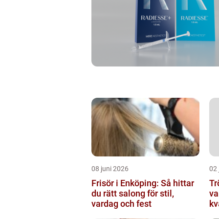
08 juni 2026
02 
Frisör i Enköping: Så hittar
Tröj
du rätt salong för stil,
va
vardag och fest
kv