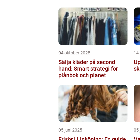
04 oktober 2025
14
Sälja kläder på second
Up
hand: Smart strategi för
sk
plånbok och planet
05 juni 2025
05 
Frisör i Linköping: En guide
Va