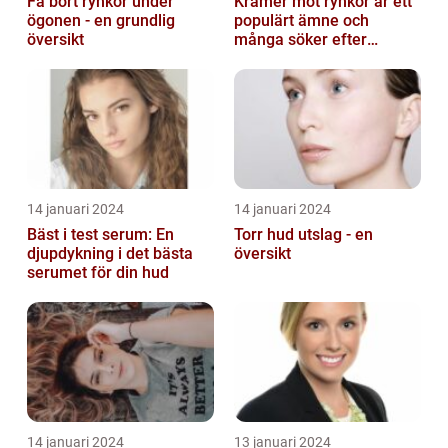
Få bort rynkor under
Krämer mot rynkor är ett
ögonen - en grundlig
populärt ämne och
översikt
många söker efter
produkter som verkligen
fungerar
14 januari 2024
14 januari 2024
Bäst i test serum: En
Torr hud utslag - en
djupdykning i det bästa
översikt
serumet för din hud
14 januari 2024
13 januari 2024