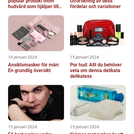
populär produkt inom
Utforskning av dess
hudvård som hjälper till
fördelar och variationer
att återfukta och ge
näring åt hud...
16 januari 2024
15 januari 2024
Ansiktsmasker för män:
Por hud: Allt du behöver
En grundlig översikt
veta om denna delikata
delikatess
15 januari 2024
15 januari 2024