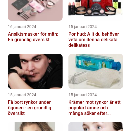
16 januari 2024
15 januari 2024
Ansiktsmasker för män:
Por hud: Allt du behöver
En grundlig översikt
veta om denna delikata
delikatess
15 januari 2024
15 januari 2024
Få bort rynkor under
Krämer mot rynkor är ett
ögonen - en grundlig
populärt ämne och
översikt
många söker efter
produkter som verkligen
fungerar