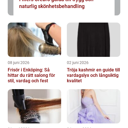
naturlig skönhetsbehandling
08 juni 2026
02 juni 2026
Frisör i Enköping: Så
Tröja kashmir en guide till
hittar du rätt salong för
vardagslyx och långsiktig
stil, vardag och fest
kvalitet