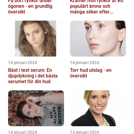
Få bort rynkor under
Krämer mot rynkor är ett
ögonen - en grundlig
populärt ämne och
översikt
många söker efter
produkter som verkligen
fungerar
14 januari 2024
14 januari 2024
Bäst i test serum: En
Torr hud utslag - en
djupdykning i det bästa
översikt
serumet för din hud
14 januari 2024
13 januari 2024