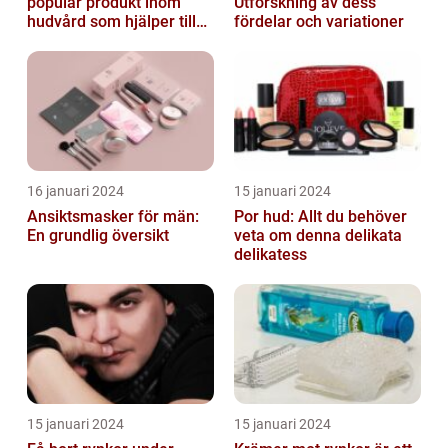
populär produkt inom
Utforskning av dess
hudvård som hjälper till
fördelar och variationer
att återfukta och ge
näring åt hud...
16 januari 2024
15 januari 2024
Ansiktsmasker för män:
Por hud: Allt du behöver
En grundlig översikt
veta om denna delikata
delikatess
15 januari 2024
15 januari 2024