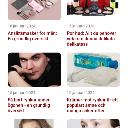
16 januari 2024
15 januari 2024
Ansiktsmasker för män:
Por hud: Allt du behöver
En grundlig översikt
veta om denna delikata
delikatess
15 januari 2024
15 januari 2024
Få bort rynkor under
Krämer mot rynkor är ett
ögonen - en grundlig
populärt ämne och
översikt
många söker efter
produkter som verkligen
fungerar