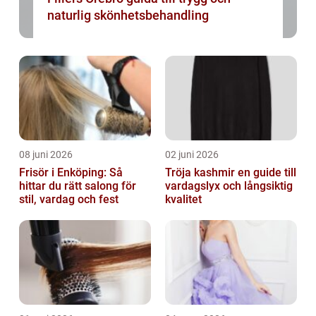
naturlig skönhetsbehandling
08 juni 2026
02 juni 2026
Frisör i Enköping: Så
Tröja kashmir en guide till
hittar du rätt salong för
vardagslyx och långsiktig
stil, vardag och fest
kvalitet