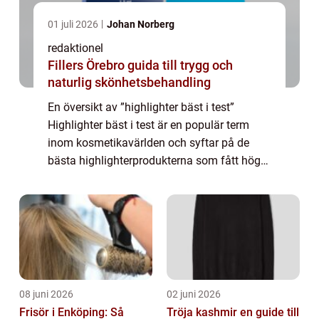
01 juli 2026
Johan Norberg
redaktionel
Fillers Örebro guida till trygg och
naturlig skönhetsbehandling
En översikt av ”highlighter bäst i test”
Highlighter bäst i test är en populär term
inom kosmetikavärlden och syftar på de
bästa highlighterprodukterna som fått höga
betyg och positiva recensioner av både
experter och användare. En highli...
08 juni 2026
02 juni 2026
Frisör i Enköping: Så
Tröja kashmir en guide till