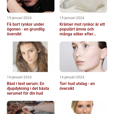
15 januari 2024
15 januari 2024
Få bort rynkor under
Krämer mot rynkor är ett
ögonen - en grundlig
populärt ämne och
översikt
många söker efter
produkter som verkligen
fungerar
14 januari 2024
14 januari 2024
Bäst i test serum: En
Torr hud utslag - en
djupdykning i det bästa
översikt
serumet för din hud