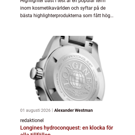
Highlighter bäst i test är en populär term
inom kosmetikavärlden och syftar på de
bästa highlighterprodukterna som fått höga
betyg och positiva recensioner av både
experter och användare. En highli...
01 augusti 2026
Alexander Westman
redaktionel
Longines hydroconquest: en klocka för
alla tillfällen