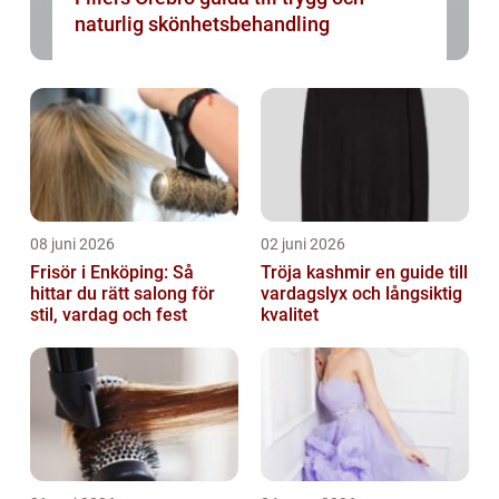
naturlig skönhetsbehandling
08 juni 2026
02 juni 2026
Frisör i Enköping: Så
Tröja kashmir en guide till
hittar du rätt salong för
vardagslyx och långsiktig
stil, vardag och fest
kvalitet