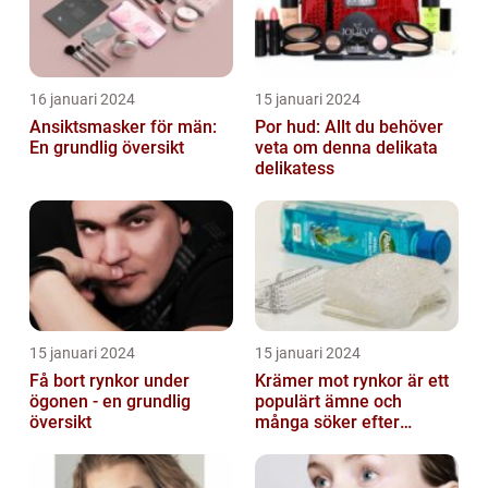
16 januari 2024
15 januari 2024
Ansiktsmasker för män:
Por hud: Allt du behöver
En grundlig översikt
veta om denna delikata
delikatess
15 januari 2024
15 januari 2024
Få bort rynkor under
Krämer mot rynkor är ett
ögonen - en grundlig
populärt ämne och
översikt
många söker efter
produkter som verkligen
fungerar