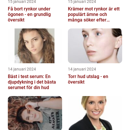
15 januari 2024
15 januari 2024
Få bort rynkor under
Krämer mot rynkor är ett
ögonen - en grundlig
populärt ämne och
översikt
många söker efter
produkter som verkligen
fungerar
14 januari 2024
14 januari 2024
Bäst i test serum: En
Torr hud utslag - en
djupdykning i det bästa
översikt
serumet för din hud