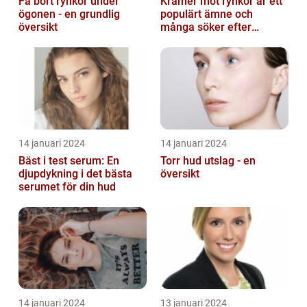
Få bort rynkor under
Krämer mot rynkor är ett
ögonen - en grundlig
populärt ämne och
översikt
många söker efter
produkter som verkligen
fungerar
14 januari 2024
14 januari 2024
Bäst i test serum: En
Torr hud utslag - en
djupdykning i det bästa
översikt
serumet för din hud
14 januari 2024
13 januari 2024