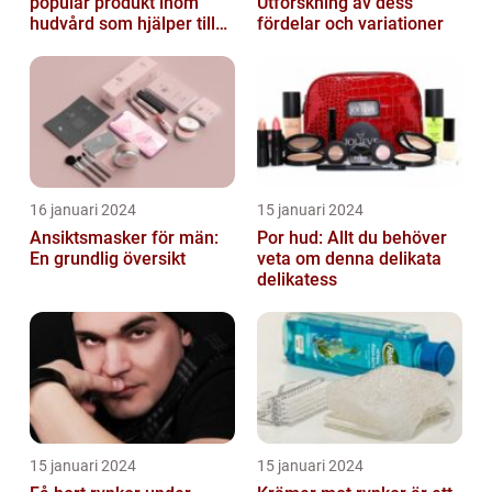
populär produkt inom
Utforskning av dess
hudvård som hjälper till
fördelar och variationer
att återfukta och ge
näring åt hud...
16 januari 2024
15 januari 2024
Ansiktsmasker för män:
Por hud: Allt du behöver
En grundlig översikt
veta om denna delikata
delikatess
15 januari 2024
15 januari 2024