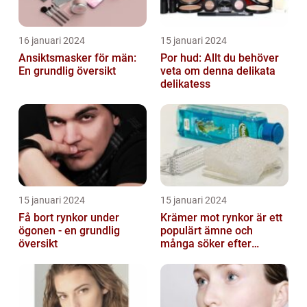
16 januari 2024
15 januari 2024
Ansiktsmasker för män:
Por hud: Allt du behöver
En grundlig översikt
veta om denna delikata
delikatess
15 januari 2024
15 januari 2024
Få bort rynkor under
Krämer mot rynkor är ett
ögonen - en grundlig
populärt ämne och
översikt
många söker efter
produkter som verkligen
fungerar