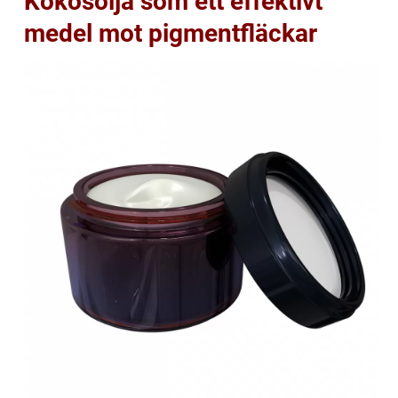
Kokosolja som ett effektivt
medel mot pigmentfläckar