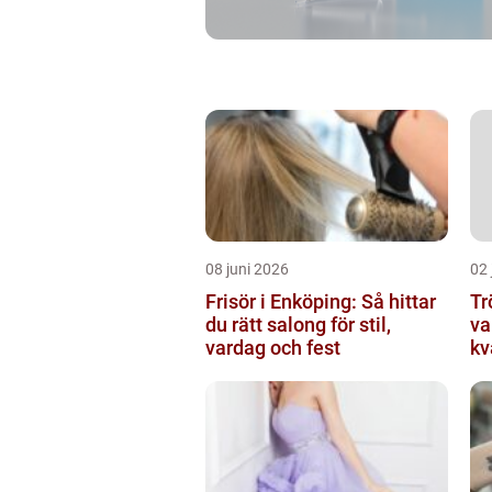
08 juni 2026
02 
Frisör i Enköping: Så hittar
Tröj
du rätt salong för stil,
va
vardag och fest
kv