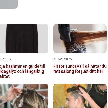
juni 2026
31 maj 2026
a kashmir en guide till
Frisör sundsvall så hittar du
rdagslyx och långsiktig
rätt salong för just ditt hår
alitet