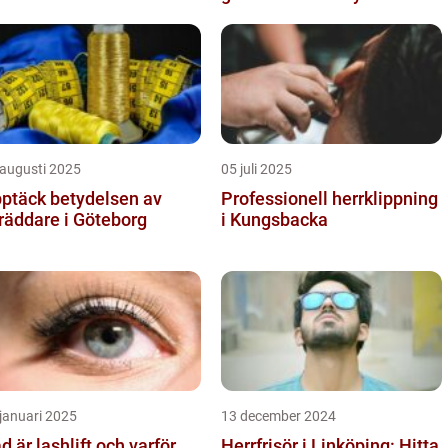
 augusti 2025
05 juli 2025
ptäck betydelsen av
Professionell herrklippning
räddare i Göteborg
i Kungsbacka
januari 2025
13 december 2024
d är lashlift och varför
Herrfrisör i Linköping: Hitta