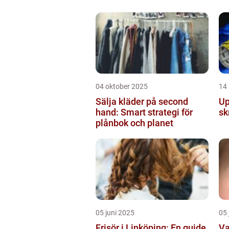
04 oktober 2025
14
Sälja kläder på second
Up
hand: Smart strategi för
sk
plånbok och planet
05 juni 2025
05 
Frisör i Linköping: En guide
Va