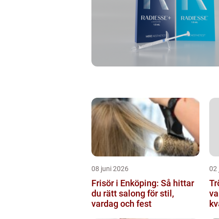
08 juni 2026
02 
Frisör i Enköping: Så hittar
Tröj
du rätt salong för stil,
va
vardag och fest
kv