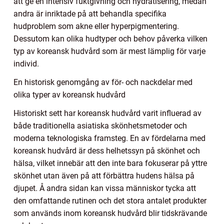
att ge en intensiv fuktgivning och hydratisering, medan
andra är inriktade på att behandla specifika
hudproblem som akne eller hyperpigmentering.
Dessutom kan olika hudtyper och behov påverka vilken
typ av koreansk hudvård som är mest lämplig för varje
individ.
En historisk genomgång av för- och nackdelar med
olika typer av koreansk hudvård
Historiskt sett har koreansk hudvård varit influerad av
både traditionella asiatiska skönhetsmetoder och
moderna teknologiska framsteg. En av fördelarna med
koreansk hudvård är dess helhetssyn på skönhet och
hälsa, vilket innebär att den inte bara fokuserar på yttre
skönhet utan även på att förbättra hudens hälsa på
djupet. Å andra sidan kan vissa människor tycka att
den omfattande rutinen och det stora antalet produkter
som används inom koreansk hudvård blir tidskrävande