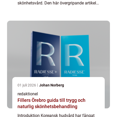
skönhetsvård. Den här övergripande artikeln
kommer att utforska alla aspekter av
koreansk hudvård, från dess grundläggande
principer till dess ...
01 juli 2026
Johan Norberg
redaktionel
Fillers Örebro guida till trygg och
naturlig skönhetsbehandling
Introduktion Koreansk hudvård har fångat