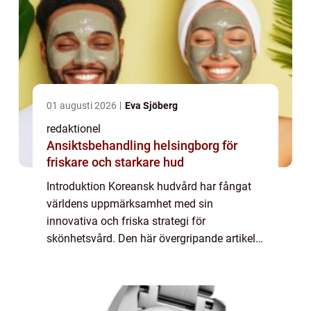
01 augusti 2026
Eva Sjöberg
redaktionel
Ansiktsbehandling helsingborg för
friskare och starkare hud
Introduktion Koreansk hudvård har fångat
världens uppmärksamhet med sin
innovativa och friska strategi för
skönhetsvård. Den här övergripande artikeln
kommer att utforska alla aspekter av
koreansk hudvård, från dess grundläggande
principer till dess ...