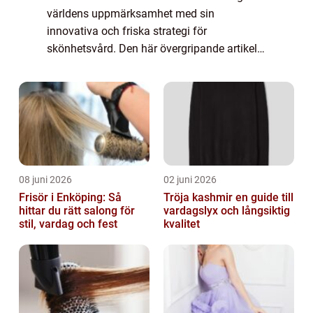
världens uppmärksamhet med sin
innovativa och friska strategi för
skönhetsvård. Den här övergripande artikeln
kommer att utforska alla aspekter av
koreansk hudvård, från dess grundläggande
principer till dess ...
08 juni 2026
02 juni 2026
Frisör i Enköping: Så
Tröja kashmir en guide till
hittar du rätt salong för
vardagslyx och långsiktig
stil, vardag och fest
kvalitet