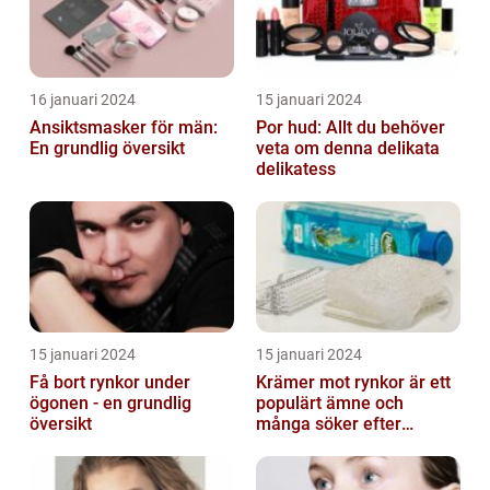
16 januari 2024
15 januari 2024
Ansiktsmasker för män:
Por hud: Allt du behöver
En grundlig översikt
veta om denna delikata
delikatess
15 januari 2024
15 januari 2024
Få bort rynkor under
Krämer mot rynkor är ett
ögonen - en grundlig
populärt ämne och
översikt
många söker efter
produkter som verkligen
fungerar