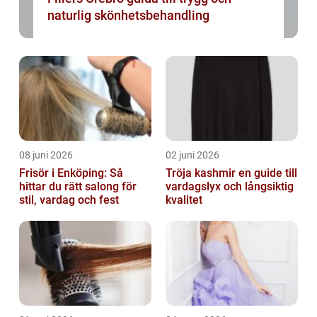
naturlig skönhetsbehandling
08 juni 2026
02 juni 2026
Frisör i Enköping: Så
Tröja kashmir en guide till
hittar du rätt salong för
vardagslyx och långsiktig
stil, vardag och fest
kvalitet