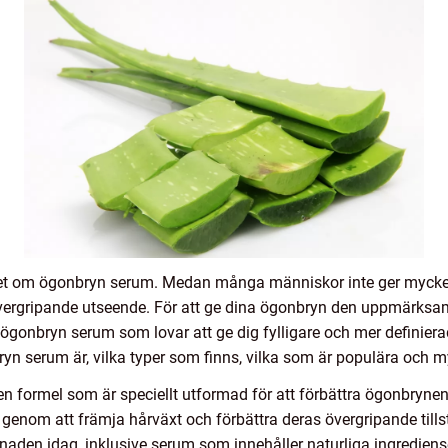
 det om ögonbryn serum. Medan många människor inte ger mycke
 övergripande utseende. För att ge dina ögonbryn den uppmärksam
gonbryn serum som lovar att ge dig fylligare och mer definiera
nbryn serum är, vilka typer som finns, vilka som är populära och 
 formel som är speciellt utformad för att förbättra ögonbrynen
n genom att främja hårväxt och förbättra deras övergripande tills
aden idag, inklusive serum som innehåller naturliga ingrediens