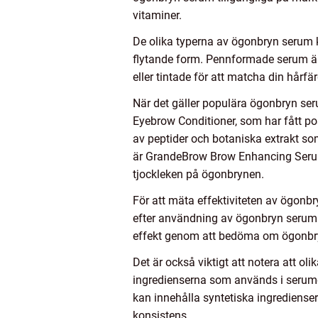
vitaminer.
De olika typerna av ögonbryn serum k
flytande form. Pennformade serum är
eller tintade för att matcha din hårf
När det gäller populära ögonbryn se
Eyebrow Conditioner, som har fått po
av peptider och botaniska extrakt so
är GrandeBrow Brow Enhancing Serum,
tjockleken på ögonbrynen.
För att mäta effektiviteten av ögonb
efter användning av ögonbryn serum
effekt genom att bedöma om ögonbryne
Det är också viktigt att notera att ol
ingredienserna som används i serumet
kan innehålla syntetiska ingrediense
konsistens.