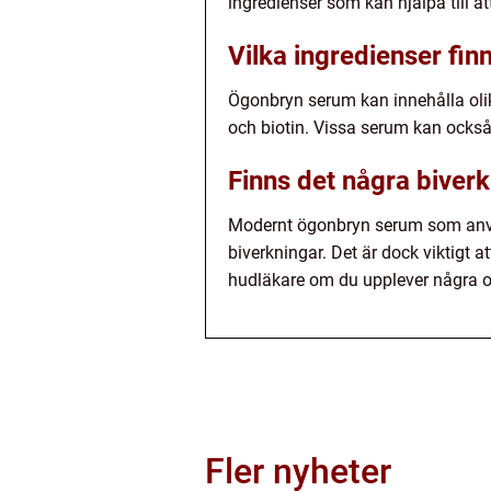
ingredienser som kan hjälpa till a
Vilka ingredienser fin
Ögonbryn serum kan innehålla olika
och biotin. Vissa serum kan också
Finns det några bive
Modernt ögonbryn serum som använ
biverkningar. Det är dock viktigt a
hudläkare om du upplever några o
Fler nyheter