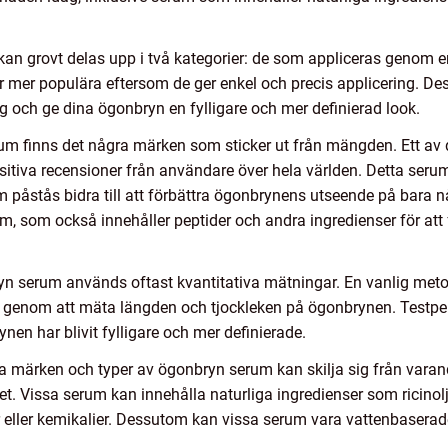
an grovt delas upp i två kategorier: de som appliceras genom en
 mer populära eftersom de ger enkel och precis applicering. D
ärg och ge dina ögonbryn en fylligare och mer definierad look.
rum finns det några märken som sticker ut från mängden. Ett a
sitiva recensioner från användare över hela världen. Detta seru
m påstås bidra till att förbättra ögonbrynens utseende på bara n
 som också innehåller peptider och andra ingredienser för att 
ryn serum används oftast kvantitativa mätningar. En vanlig meto
 genom att mäta längden och tjockleken på ögonbrynen. Testpe
n har blivit fylligare och mer definierade.
ika märken och typer av ögonbryn serum kan skilja sig från varandr
. Vissa serum kan innehålla naturliga ingredienser som ricinolj
r eller kemikalier. Dessutom kan vissa serum vara vattenbasera