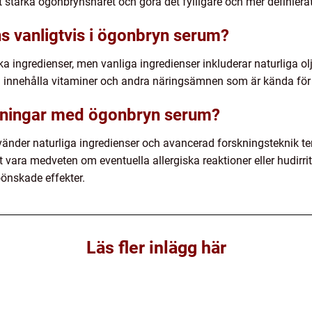
tt stärka ögonbrynshåret och göra det fylligare och mer definierat
ns vanligtvis i ögonbryn serum?
 ingredienser, men vanliga ingredienser inkluderar naturliga oljo
 innehålla vitaminer och andra näringsämnen som är kända för 
rkningar med ögonbryn serum?
der naturliga ingredienser och avancerad forskningsteknik te
tt vara medveten om eventuella allergiska reaktioner eller hudirri
önskade effekter.
Läs fler inlägg här