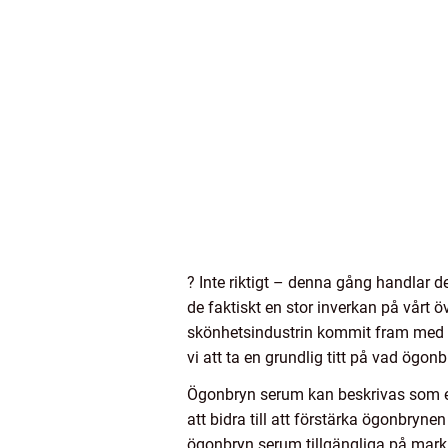
? Inte riktigt – denna gång handlar
de faktiskt en stor inverkan på vårt
skönhetsindustrin kommit fram med ö
vi att ta en grundlig titt på vad ögo
Ögonbryn serum kan beskrivas som en
att bidra till att förstärka ögonbryne
ögonbryn serum tillgängliga på markn