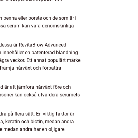
 penna eller borste och de som är i
essa serum kan vara genomskinliga
v dessa är RevitaBrow Advanced
m innehåller en patenterad blandning
ågra veckor. Ett annat populärt märke
främja hårväxt och förbättra
d är att jämföra hårväxt före och
rsoner kan också utvärdera serumets
a på flera sätt. En viktig faktor är
a, keratin och biotin, medan andra
de medan andra har en oljigare