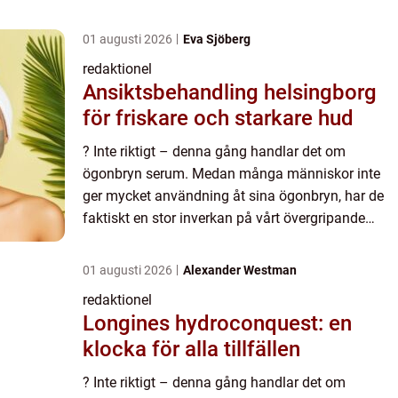
01 augusti 2026
Eva Sjöberg
redaktionel
Ansiktsbehandling helsingborg
för friskare och starkare hud
? Inte riktigt – denna gång handlar det om
ögonbryn serum. Medan många människor inte
ger mycket användning åt sina ögonbryn, har de
faktiskt en stor inverkan på vårt övergripande
utseende. För att ge dina ögonbryn den
uppmärksamhet de förtjäna...
01 augusti 2026
Alexander Westman
redaktionel
Longines hydroconquest: en
klocka för alla tillfällen
? Inte riktigt – denna gång handlar det om