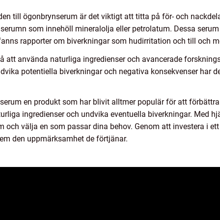
den till ögonbrynserum är det viktigt att titta på för- och nack
serumn som innehöll mineralolja eller petrolatum. Dessa serum v
anns rapporter om biverkningar som hudirritation och till och m
 att använda naturliga ingredienser och avancerade forskningste
vika potentiella biverkningar och negativa konsekvenser har d
erum en produkt som har blivit alltmer populär för att förbätt
aturliga ingredienser och undvika eventuella biverkningar. Med h
m och välja en som passar dina behov. Genom att investera i et
dem den uppmärksamhet de förtjänar.