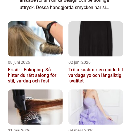
älskade för sin unika design och personliga
uttryck. Dessa handgjorda smycken har sin
egen unika stil och har blivit ett populärt val
för många kvinnor runt om i världen. Med
olika...
08 juni 2026
02 juni 2026
Frisör i Enköping: Så
Tröja kashmir en guide till
hittar du rätt salong för
vardagslyx och långsiktig
stil, vardag och fest
kvalitet
31 maj 2026
04 mars 2026