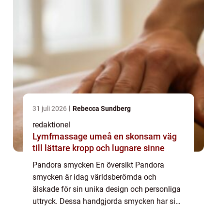
31 juli 2026
Rebecca Sundberg
redaktionel
Lymfmassage umeå en skonsam väg
till lättare kropp och lugnare sinne
Pandora smycken En översikt Pandora
smycken är idag världsberömda och
älskade för sin unika design och personliga
uttryck. Dessa handgjorda smycken har sin
egen unika stil och har blivit ett populärt val