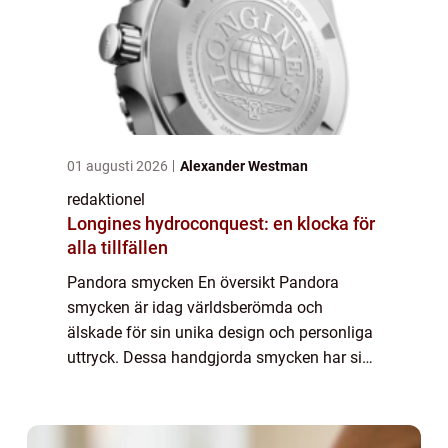
01 augusti 2026
Alexander Westman
redaktionel
Longines hydroconquest: en klocka för
alla tillfällen
Pandora smycken En översikt Pandora
smycken är idag världsberömda och
älskade för sin unika design och personliga
uttryck. Dessa handgjorda smycken har sin
egen unika stil och har blivit ett populärt val
för många kvinnor runt om i världen. Med
olika...