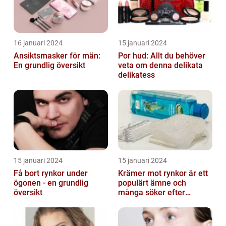
16 januari 2024
15 januari 2024
Ansiktsmasker för män:
Por hud: Allt du behöver
En grundlig översikt
veta om denna delikata
delikatess
15 januari 2024
15 januari 2024
Få bort rynkor under
Krämer mot rynkor är ett
ögonen - en grundlig
populärt ämne och
översikt
många söker efter
produkter som verkligen
fungerar