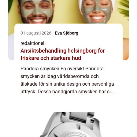
01 augusti 2026
Eva Sjöberg
redaktionel
Ansiktsbehandling helsingborg för
friskare och starkare hud
Pandora smycken En översikt Pandora
smycken är idag världsberömda och
älskade för sin unika design och personliga
uttryck. Dessa handgjorda smycken har sin
egen unika stil och har blivit ett populärt val
för många kvinnor runt om i världen. Med
olika...