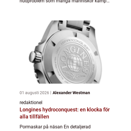
hudproblem som många människor kämpar
med. I denna artikel kommer vi att utforska
vad det är, vilka typer av pormaskar som
finns, kvantitativa mät...
01 augusti 2026
Alexander Westman
redaktionel
Longines hydroconquest: en klocka för
alla tillfällen
Pormaskar på näsan En detaljerad