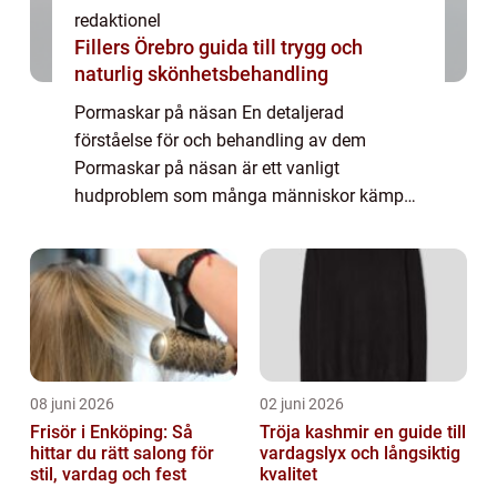
redaktionel
Fillers Örebro guida till trygg och
naturlig skönhetsbehandling
Pormaskar på näsan En detaljerad
förståelse för och behandling av dem
Pormaskar på näsan är ett vanligt
hudproblem som många människor kämpar
med. I denna artikel kommer vi att utforska
vad det är, vilka typer av pormaskar som
finns, kvantitativa mät...
08 juni 2026
02 juni 2026
Frisör i Enköping: Så
Tröja kashmir en guide till
hittar du rätt salong för
vardagslyx och långsiktig
stil, vardag och fest
kvalitet