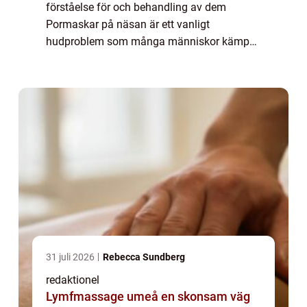
förståelse för och behandling av dem
Pormaskar på näsan är ett vanligt
hudproblem som många människor kämpar
med. I denna artikel kommer vi att utforska
vad det är, vilka typer av pormaskar som
finns, kvantitativa mät...
31 juli 2026
Rebecca Sundberg
redaktionel
Lymfmassage umeå en skonsam väg