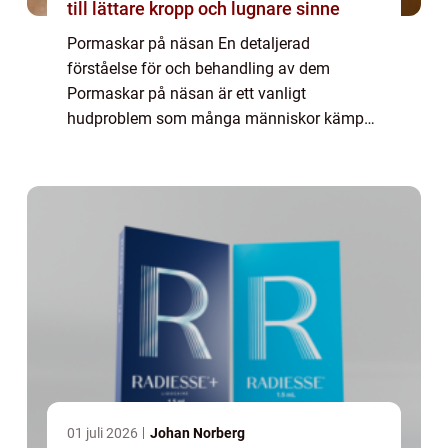
till lättare kropp och lugnare sinne
Pormaskar på näsan En detaljerad
förståelse för och behandling av dem
Pormaskar på näsan är ett vanligt
hudproblem som många människor kämpar
med. I denna artikel kommer vi att utforska
vad det är, vilka typer av pormaskar som
finns, kvantitativa mät...
01 juli 2026
Johan Norberg