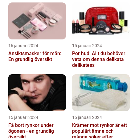
näring åt hud...
16 januari 2024
15 januari 2024
Ansiktsmasker för män:
Por hud: Allt du behöver
En grundlig översikt
veta om denna delikata
delikatess
15 januari 2024
15 januari 2024
Få bort rynkor under
Krämer mot rynkor är ett
ögonen - en grundlig
populärt ämne och
översikt
många söker efter