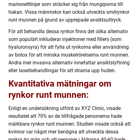
marionettlinjer som sträcker sig från mungiporna till
hakan. Vissa människor kan också utveckla smilrynkor
runt munnen på grund av upprepade ansiktsuttryck.
För att behandla dessa rynkor finns det olika alternativ
som populärt inkluderar injektioner med fillers (som
hyaluronsyra) för att fylla ut rynkorna eller användning
av botox för att minska muskelrörelserna runt munnen.
Andra mer invasiva alternativ innefattar ansiktslyftning
eller laserbehandlingar för att strama upp huden.
Kvantitativa mätningar om
rynkor runt munnen:
Enligt en undersökning utförd av XYZ Clinic, visade
resultatet att 70% av de tillfrågade personerna hade
märkbara rynkor runt munnen. Studien visade också att
kvinnor var något mer benägna att utveckla dessa
rynkor än män och att personer i åldrarna 40-60 hade