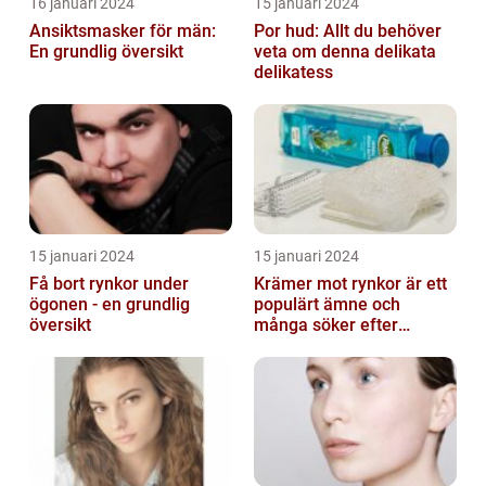
16 januari 2024
15 januari 2024
Ansiktsmasker för män:
Por hud: Allt du behöver
En grundlig översikt
veta om denna delikata
delikatess
15 januari 2024
15 januari 2024
Få bort rynkor under
Krämer mot rynkor är ett
ögonen - en grundlig
populärt ämne och
översikt
många söker efter
produkter som verkligen
fungerar