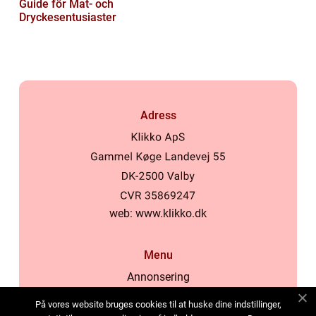
Guide för Mat- och
Dryckesentusiaster
Adress
web:
www.klikko.dk
Menu
Annonsering
Om oss
På vores website bruges cookies til at huske dine indstillinger,
Cookies