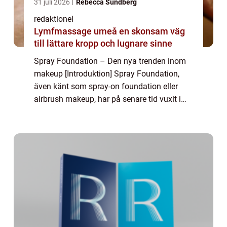
31 juli 2026
Rebecca Sundberg
redaktionel
Lymfmassage umeå en skonsam väg
till lättare kropp och lugnare sinne
Spray Foundation – Den nya trenden inom
makeup [Introduktion] Spray Foundation,
även känt som spray-on foundation eller
airbrush makeup, har på senare tid vuxit i
popularitet som en revolutionerande metod
för att applicera grundläggande makeup....