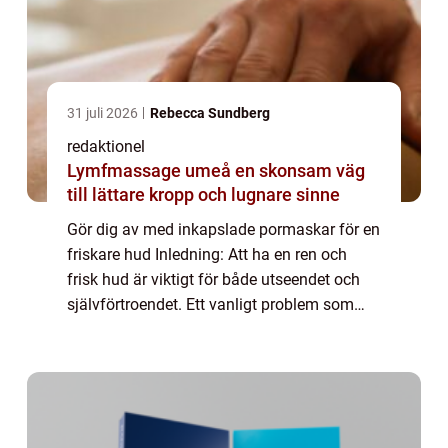
31 juli 2026
Rebecca Sundberg
redaktionel
Lymfmassage umeå en skonsam väg
till lättare kropp och lugnare sinne
Gör dig av med inkapslade pormaskar för en
friskare hud Inledning: Att ha en ren och
frisk hud är viktigt för både utseendet och
självförtroendet. Ett vanligt problem som
många människor brottas med är
inkapslade pormaskar. Dessa små, svarta
prickar ...