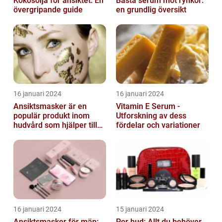
Kokosolja för ansiktet: En
Bästa serum mot rynkor:
övergripande guide
en grundlig översikt
16 januari 2024
16 januari 2024
Ansiktsmasker är en
Vitamin E Serum -
populär produkt inom
Utforskning av dess
hudvård som hjälper till
fördelar och variationer
att återfukta och ge
näring åt hud...
16 januari 2024
15 januari 2024
Ansiktsmasker för män:
Por hud: Allt du behöver