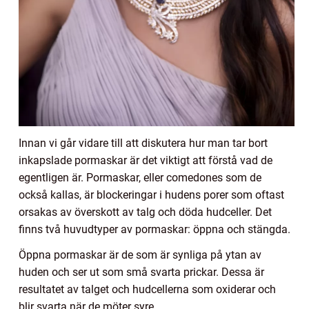
Innan vi går vidare till att diskutera hur man tar bort
inkapslade pormaskar är det viktigt att förstå vad de
egentligen är. Pormaskar, eller comedones som de
också kallas, är blockeringar i hudens porer som oftast
orsakas av överskott av talg och döda hudceller. Det
finns två huvudtyper av pormaskar: öppna och stängda.
Öppna pormaskar är de som är synliga på ytan av
huden och ser ut som små svarta prickar. Dessa är
resultatet av talget och hudcellerna som oxiderar och
blir svarta när de möter syre.