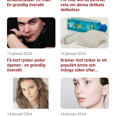
En grundlig översikt
veta om denna delikata
delikatess
15 januari 2024
15 januari 2024
Få bort rynkor under
Krämer mot rynkor är ett
ögonen - en grundlig
populärt ämne och
översikt
många söker efter
produkter som verkligen
fungerar
14 januari 2024
14 januari 2024