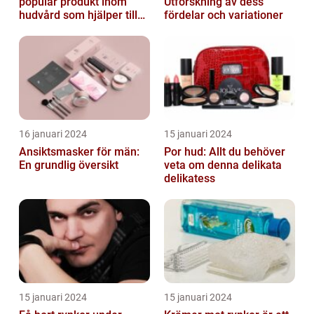
populär produkt inom
Utforskning av dess
hudvård som hjälper till
fördelar och variationer
att återfukta och ge
näring åt hud...
16 januari 2024
15 januari 2024
Ansiktsmasker för män:
Por hud: Allt du behöver
En grundlig översikt
veta om denna delikata
delikatess
15 januari 2024
15 januari 2024