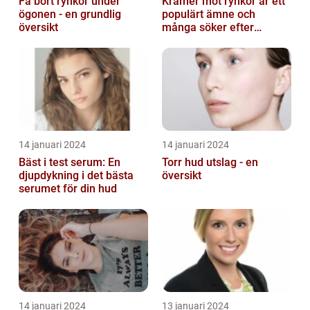
Få bort rynkor under
Krämer mot rynkor är ett
ögonen - en grundlig
populärt ämne och
översikt
många söker efter
produkter som verkligen
fungerar
14 januari 2024
14 januari 2024
Bäst i test serum: En
Torr hud utslag - en
djupdykning i det bästa
översikt
serumet för din hud
14 januari 2024
13 januari 2024