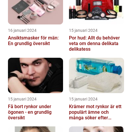
16 januari 2024
15 januari 2024
Ansiktsmasker för män:
Por hud: Allt du behöver
En grundlig översikt
veta om denna delikata
delikatess
15 januari 2024
15 januari 2024
Få bort rynkor under
Krämer mot rynkor är ett
ögonen - en grundlig
populärt ämne och
översikt
många söker efter
produkter som verkligen
fungerar