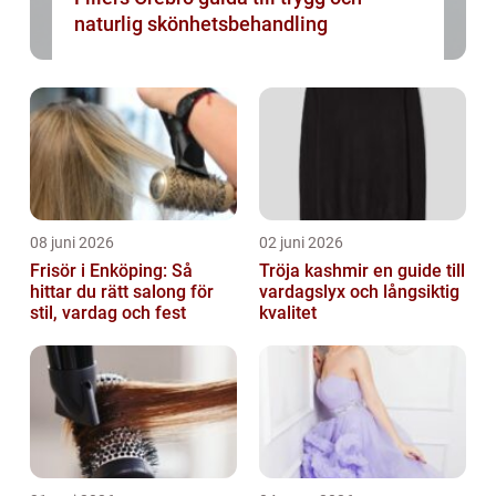
naturlig skönhetsbehandling
08 juni 2026
02 juni 2026
Frisör i Enköping: Så
Tröja kashmir en guide till
hittar du rätt salong för
vardagslyx och långsiktig
stil, vardag och fest
kvalitet