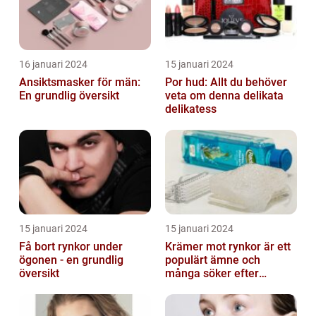
16 januari 2024
15 januari 2024
Ansiktsmasker för män:
Por hud: Allt du behöver
En grundlig översikt
veta om denna delikata
delikatess
15 januari 2024
15 januari 2024
Få bort rynkor under
Krämer mot rynkor är ett
ögonen - en grundlig
populärt ämne och
översikt
många söker efter
produkter som verkligen
fungerar